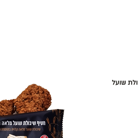
לות ובתי קפה
שמירה על הסביבה
צור קש
יבולת שועל