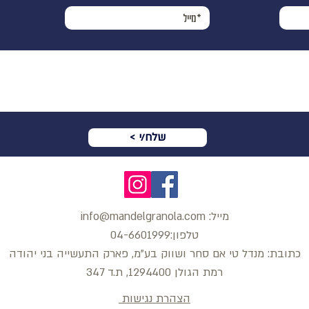
< שלח/י
מייל:
.com
info@mandelgranola
טלפון:04-6601999
כתובת: מנדל טי אם סחר ושווק בע"מ, פארק התעשייה בני יהודה
רמת הגולן 1294400, ת.ד 347
הצהרת נגישות