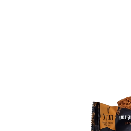
ר
כניסה