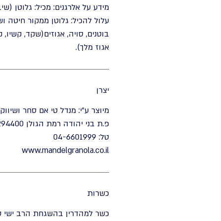
מידע על אלרגנים: מכיל: גלוטן (שי
עלול להכיל: גלוטן ממקור חיטה ו
בוטנים, סויה, אגוזים(שקד, קשיו, קו
אגוז מלך).
יצרן
מיוצר ע״י: מנדל טי אם סחר ושיווק 
פ.ת בני יהודה רמת הגולן 1294400
טל: 04-6601999
www.mandelgranola.co.il
כשרות
כשר למהדרין בהשגחת הרב ישי ס