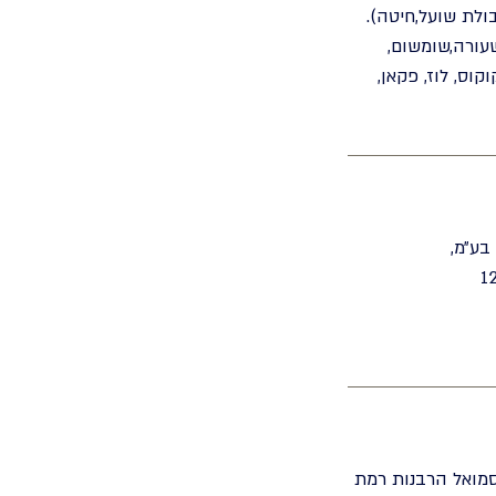
בולת שועל,חיטה).
שעורה,שומשום,
קוס, לוז, פקאן,
בע״מ,
מואל הרבנות רמת