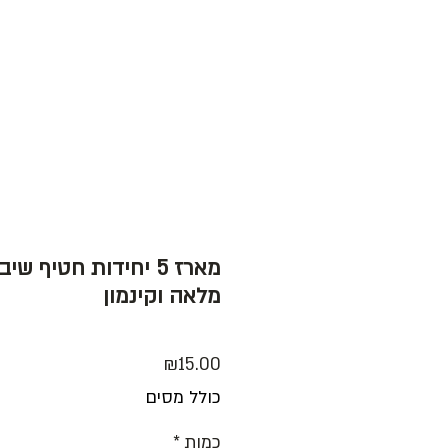
חנות
עג
מארז 5 יחידות חטיף ש
מלאה וקינמון
מחיר
₪15.00
כולל מסים
כמות
*