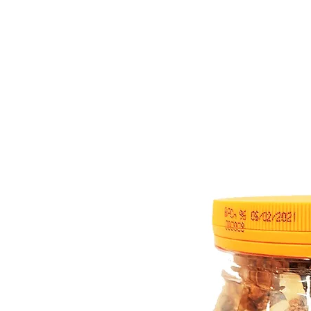
ר
כניסה