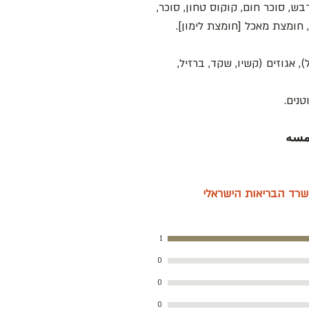
ש, סוכר חום, קוקוס טחון, סוכר,
 חומצת מאכל [חומצת לימון].
, אגוזים (קשיו, שקד, ברזיל,
טנים.
امسه
רד הבריאות הישראלי
1
0
0
0