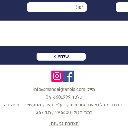
< שלח/י
מייל:
.com
info@mandelgranola
טלפון:04-6601999
כתובת: מנדל טי אם סחר ושווק בע"מ, פארק התעשייה בני יהודה
רמת הגולן 1294400, ת.ד 347
הצהרת נגישות