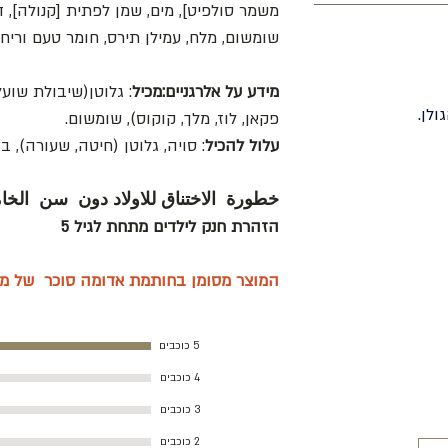
משמר סולפיט], מים, שמן לפתית [קנולה], דב
שומשום, מלח, עמילן תירס, חומר טעם וריח,
מידע על אלרגניים:מכיל
: גלוטן(שיבולת שועל)
לן.
פקאן, לוז, מלך, קוקוס), שומשום.
עלול להכיל
: סויה, גלוטן (חיטה, שעורה), בו
خطورة الاختناق للاولاد دون سن الخ
הזהרת חנק לילדים מתחת לגיל 5
המוצר מסומן בחותמת אדומה סוכר של מש
5 כוכבים
4 כוכבים
3 כוכבים
2 כוכבים