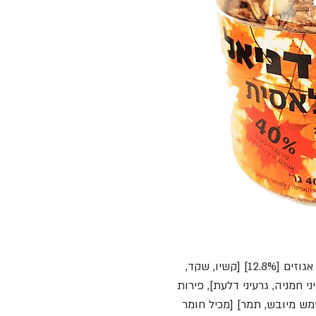
שיבולת שועל מלאה [38.8%[ [מכיל גלוטן], אגוזים [12.8%] [קשיו, שקד,
 לוז, מלך], גרעינים [9.7%] [גרעיני חמניה, גרעיני דלעת], פירות
בן, משמש מיובש, תמר] [מכיל חומר